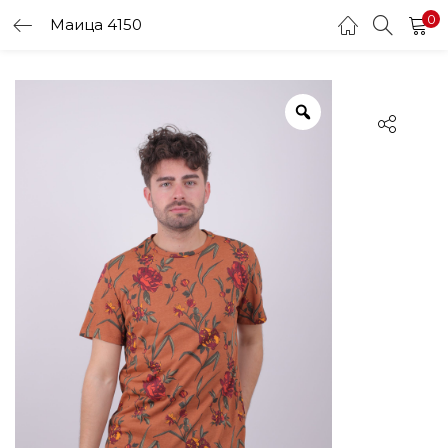
0
Маица 4150
LOGIN
Enter your username and password to login.
Remember me
Login
Lost password?