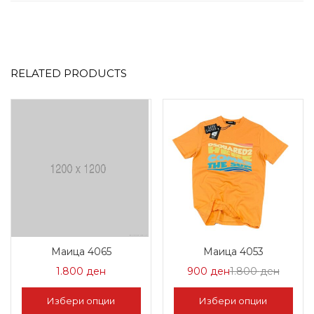
RELATED PRODUCTS
Маица 4065
Маица 4053
Цена
Норма
1.800
ден
900
ден
1.800
ден
на
Цена
Избери опции
Избери опции
Попуст:
1.800 