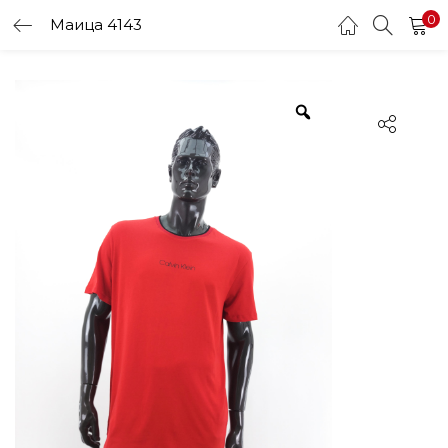
0
Маица 4143
LOGIN
Enter your username and password to login.
Remember me
Login
Lost password?