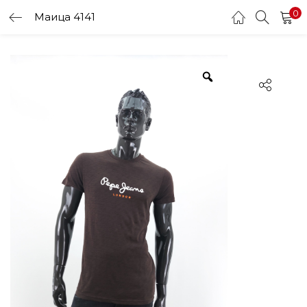
0
Маица 4141
LOGIN
Enter your username and password to login.
Remember me
Login
Lost password?