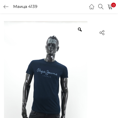
0
Маица 4139
LOGIN
Enter your username and password to login.
Remember me
Login
Lost password?