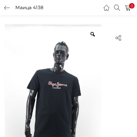
0
Маица 4138
LOGIN
Enter your username and password to login.
Remember me
Login
Lost password?