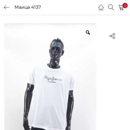
0
Маица 4137
LOGIN
Enter your username and password to login.
Remember me
Login
Lost password?