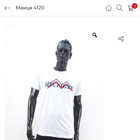
0
Маица 4120
LOGIN
Enter your username and password to login.
Remember me
Login
Lost password?