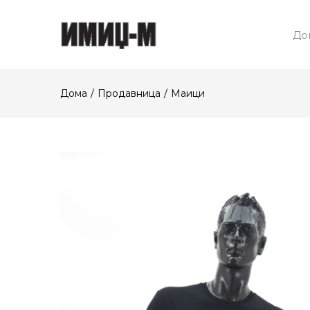
До
Дома
Продавница
Маици