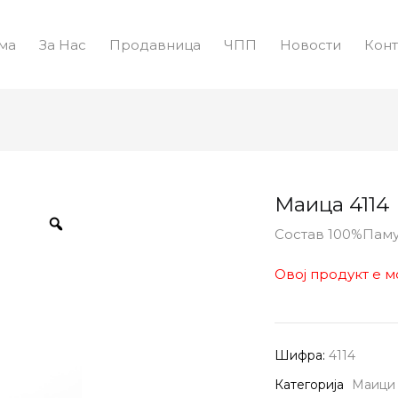
ма
За Нас
Продавница
ЧПП
Новости
Конт
Маица 4114
Состав 100%Пам
Овој продукт е м
Шифра:
4114
Категорија
Маици