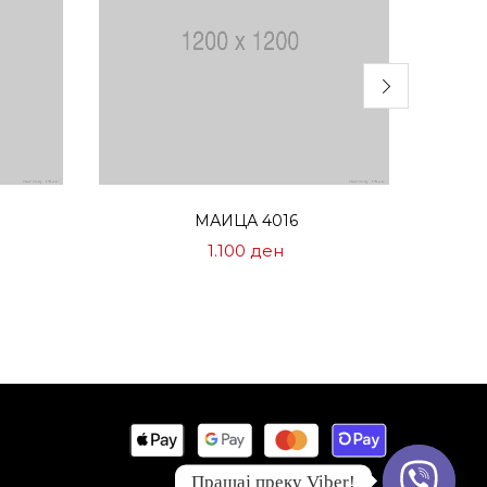
Избери опции
МАИЦА 4016
1.100
ден
Прашај преку Viber!