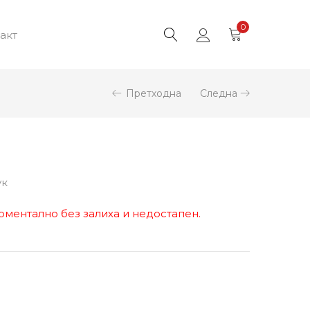
0
акт
Претходна
Следна
ук
оментално без залиха и недостапен.