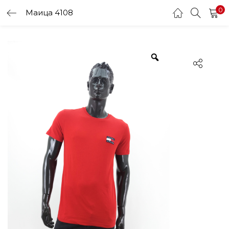
0
Маица 4108
LOGIN
Enter your username and password to login.
Remember me
Login
Lost password?