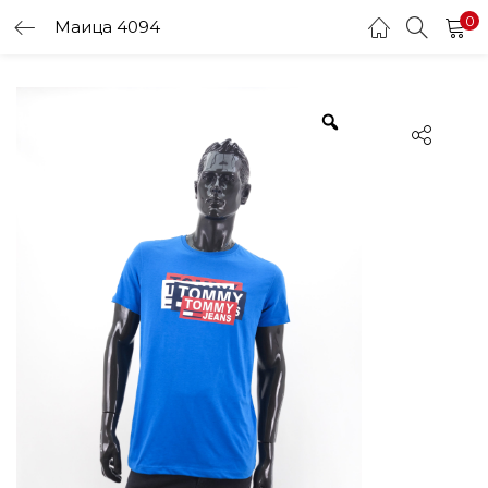
0
Маица 4094
LOGIN
Enter your username and password to login.
Remember me
Login
Lost password?