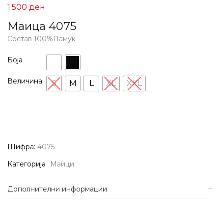
1.500
ден
Маица 4075
Состав 100%Памук
Боја
Величина
S
M
L
XL
XXL
Шифра:
4075
Категорија
Маици
Дополнителни информации