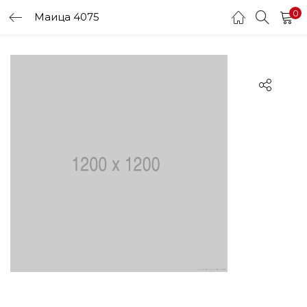
0
Маица 4075
LOGIN
Enter your username and password to login.
Remember me
Login
Lost password?