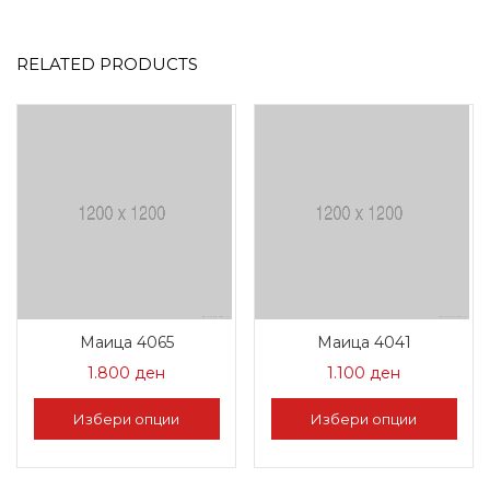
RELATED PRODUCTS
Маица 4065
Маица 4041
1.800
ден
1.100
ден
Избери опции
Избери опции
This
This
product
product