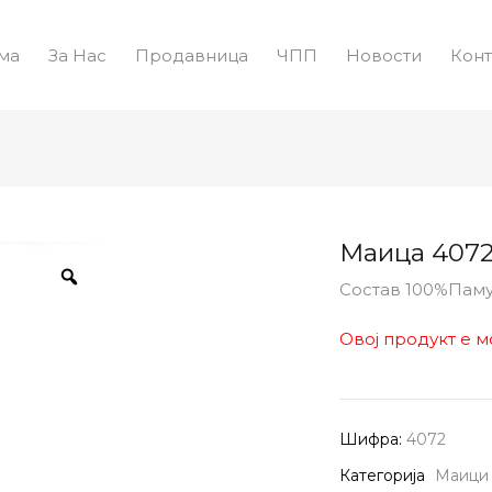
ма
За Нас
Продавница
ЧПП
Новости
Конт
Маица 407
Состав 100%Пам
Овој продукт е м
Шифра:
4072
Категорија
Маици