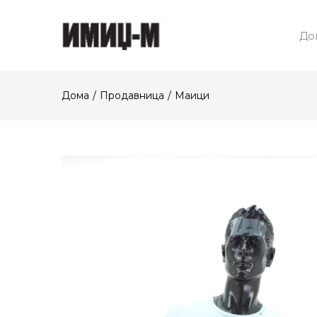
До
Дома
Продавница
Маици