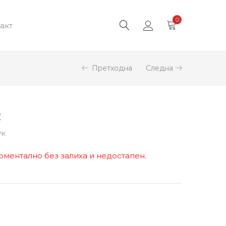
0
акт
Претходна
Следна
2
ук
оментално без залиха и недостапен.