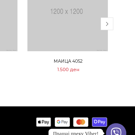
Избери опции
МАИЦА 4052
1.500
ден
Прашај преку Viber!