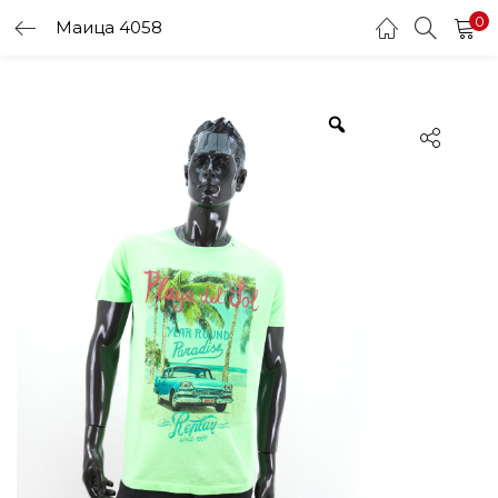
0
Маица 4058
LOGIN
Enter your username and password to login.
Remember me
Login
Lost password?