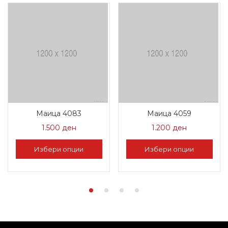
Маица 4083
Маица 4059
1.500
ден
1.200
ден
Избери опции
Избери опции
This
This
product
product
has
has
multiple
multiple
variants.
variants.