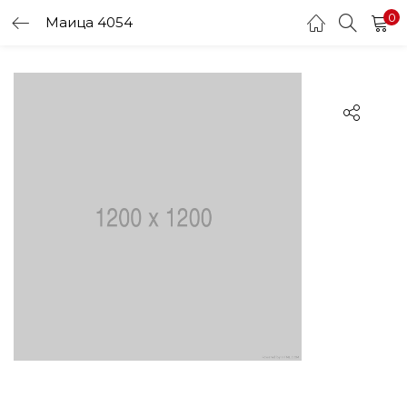
0
Маица 4054
LOGIN
Enter your username and password to login.
Remember me
Login
Lost password?