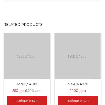
RELATED PRODUCTS
Маица 4017
Маица 4020
Цена
Нормална
550
ден
1.100
ден
1.100
ден
на
Цена
Избери опции
Избери опции
Попуст:
1.100 ден.