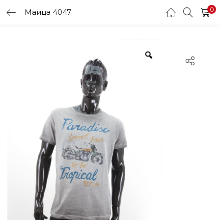
0
Маица 4047
LOGIN
Enter your username and password to login.
Remember me
Login
Lost password?