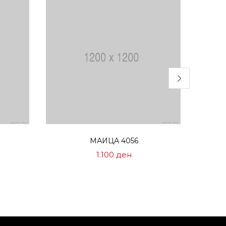
Избери опции
МАИЦА 4056
1.100
ден