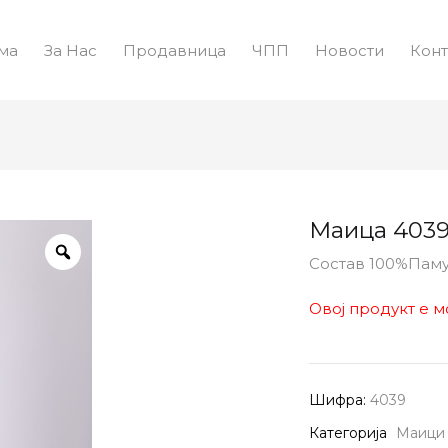
ма
За Нас
Продавница
ЧПП
Новости
Конт
Маица 403
Состав 100%Пам
Овој продукт е м
Шифра:
4039
Категорија
Маици