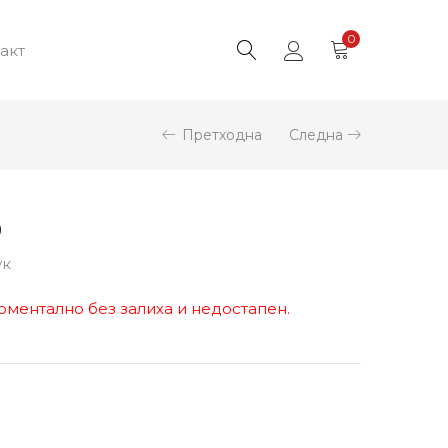
0
акт
Претходна
Следна
9
ук
оментално без залиха и недостапен.