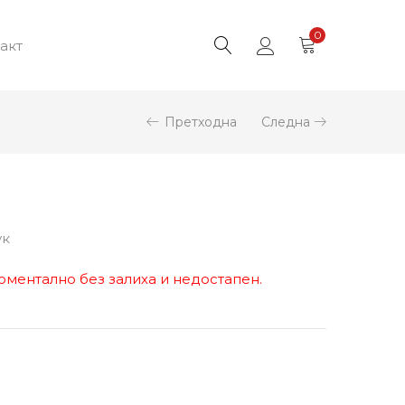
0
акт
Претходна
Следна
2
ук
оментално без залиха и недостапен.