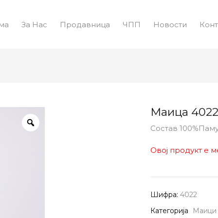
ма
За Нас
Продавница
ЧПП
Новости
Конт
Маица 402
Состав 100%Пам
Овој продукт е м
Шифра:
4022
Категорија
Маици