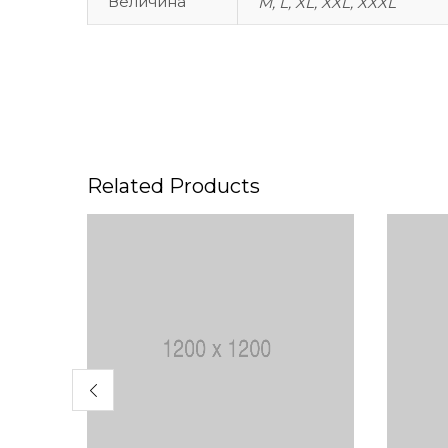
Величина
M, L, XL, XXL, XXXL
Related Products