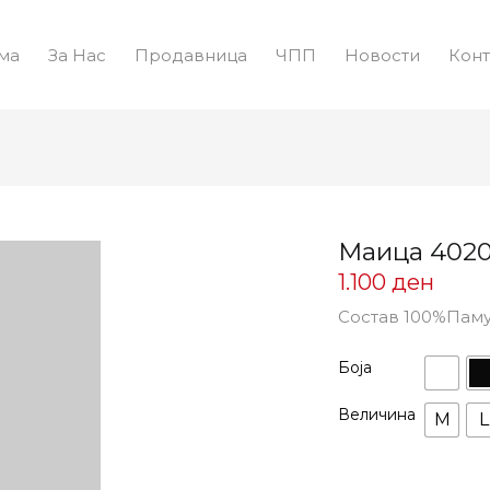
ма
За Нас
Продавница
ЧПП
Новости
Конт
Маица 402
1.100
ден
Состав 100%Пам
Боја
Величина
M
L