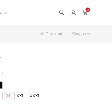
0
акт
Претходна
Следна
0
ук
XL
XXL
XXXL