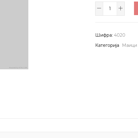
Маица
4020
количина
Шифра:
4020
Категорија
Маици