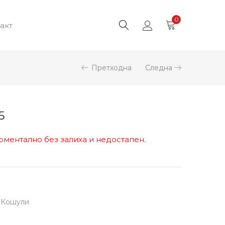
0
акт
Претходна
Следна
5
оментално без залиха и недостапен.
,
Кошули