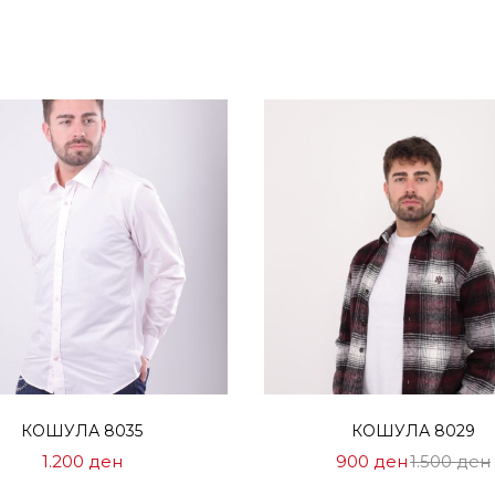
Избери опции
Избери опции
КОШУЛА 8035
КОШУЛА 8029
Цена
1.200
ден
900
ден
1.500
ден
на