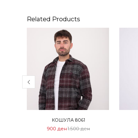
Related Products
Избери опции
КОШУЛА 8061
Цена
Нормална
900
ден
1.500
ден
на
Цена