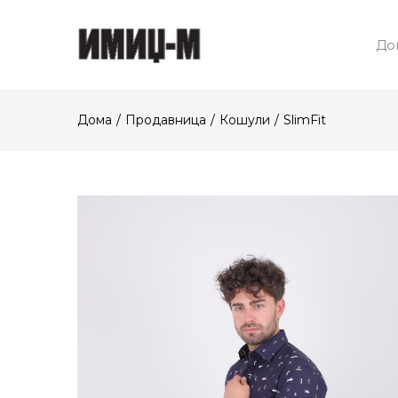
До
Дома
Продавница
Кошули
SlimFit