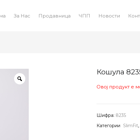
ма
За Нас
Продавница
ЧПП
Новости
Конт
Кошула 823
Овој продукт е м
Шифра:
8235
Категории
SlimFit