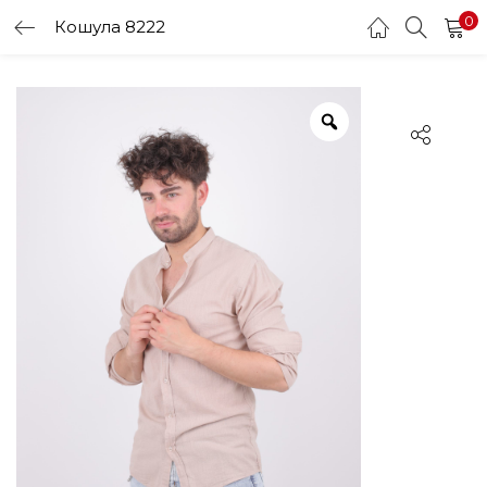
0
Кошула 8222
LOGIN
Enter your username and password to login.
Remember me
Login
Lost password?