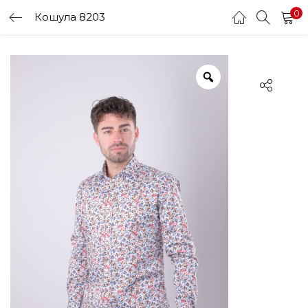
0
Кошула 8203
LOGIN
Enter your username and password to login.
Remember me
Login
Lost password?