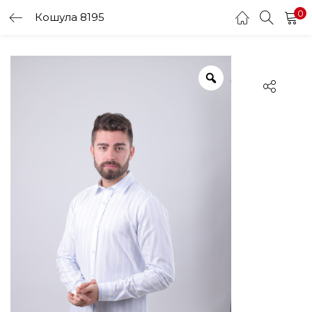
0
Кошула 8195
LOGIN
Enter your username and password to login.
Remember me
Login
Lost password?