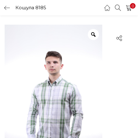
0
Кошула 8185
LOGIN
Enter your username and password to login.
Remember me
Login
Lost password?