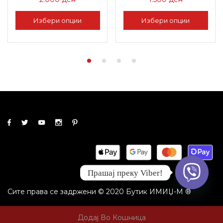
Избери опции
Избери опции
This
This
product
product
has
has
multiple
multiple
variants.
variants.
The
The
options
options
may
may
be
be
chosen
chosen
on
on
Прашај преку Viber!
the
the
product
product
Сите права се задржени © 2020 Бутик ИМИЏ-М ®
page
page
Додај Во Кошница