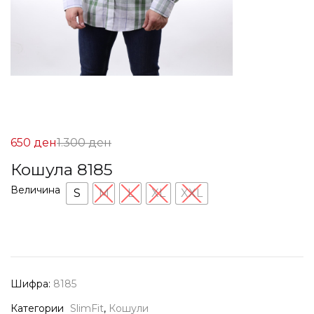
Цена
Нормална
650
ден
1.300
ден
на
Цена
Кошула 8185
Попуст:
1.300 ден.
Величина
S
M
L
XL
XXL
650 ден.
Шифра:
8185
Категории
SlimFit
,
Кошули