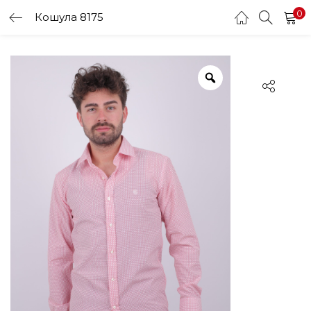
0
Кошула 8175
LOGIN
Enter your username and password to login.
Remember me
Login
Lost password?