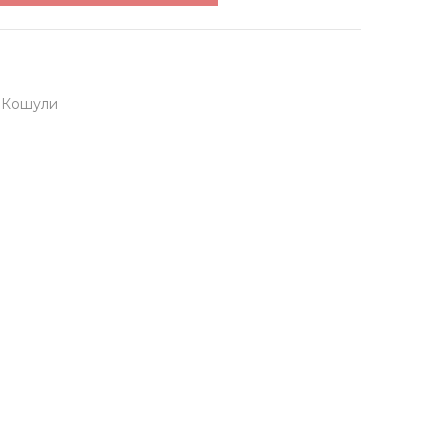
,
Кошули