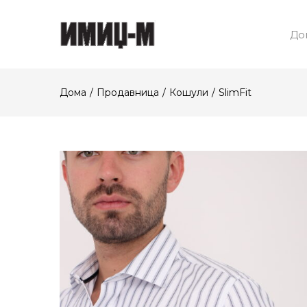
До
Дома
Продавница
Кошули
SlimFit