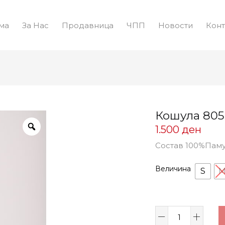
ма
За Нас
Продавница
ЧПП
Новости
Конт
Кошула 80
1.500
ден
Состав 100%Пам
Величина
S
Кошула