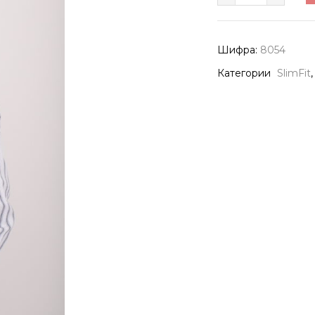
8054
количина
Шифра:
8054
Категории
SlimFit