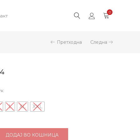
0
акт
Претходна
Следна
54
ук
M
L
XL
XXL
ДОДАЈ ВО КОШНИЦА