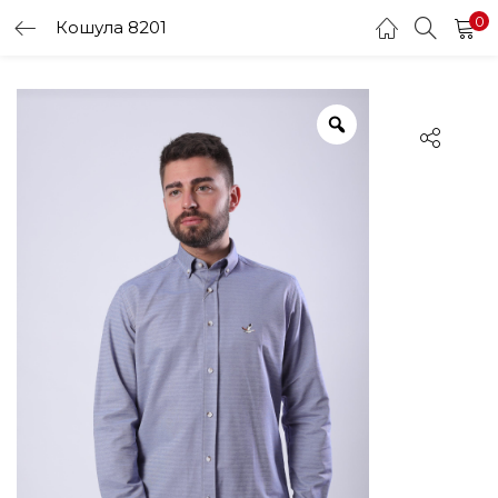
0
Кошула 8201
LOGIN
Enter your username and password to login.
Remember me
Login
Lost password?