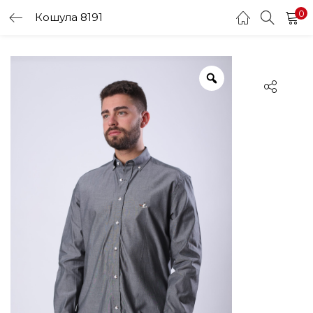
0
Кошула 8191
LOGIN
Enter your username and password to login.
Remember me
Login
Lost password?