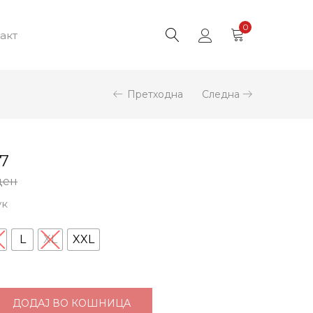
0
акт
Претходна
Следна
7
Нормална
ден
Цена
ук
т:
1.500 ден.
ен.
M
L
XL
XXL
ДОДАЈ ВО КОШНИЦА