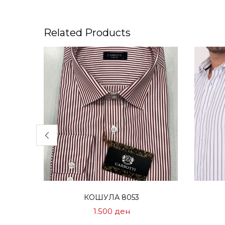
Related Products
Избери опции
КОШУЛА 8053
1.500
ден