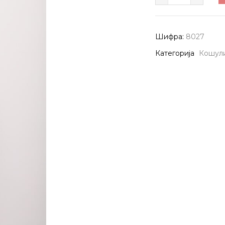
8027
количина
Шифра:
8027
Категорија
Кошул