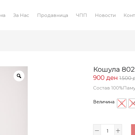
ма
За Нас
Продавница
ЧПП
Новости
Конт
Кошула 802
Цена
900
ден
1.500
на
Состав 100%Пам
Попус
900 д
Величина
S
Кошула