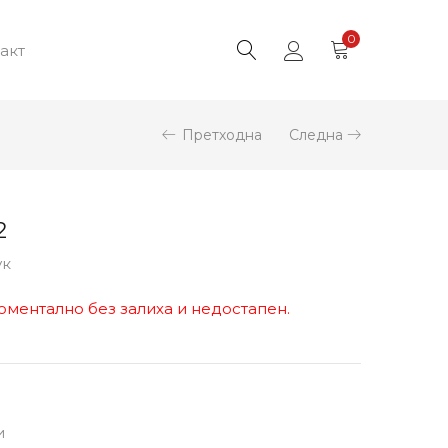
0
акт
Претходна
Следна
2
ук
оментално без залиха и недостапен.
и