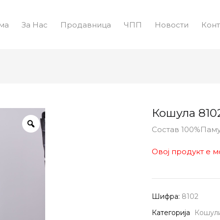
ма
За Нас
Продавница
ЧПП
Новости
Конт
Кошула 810
Состав 100%Пам
Овој продукт е м
Шифра:
8102
Категорија
Кошул