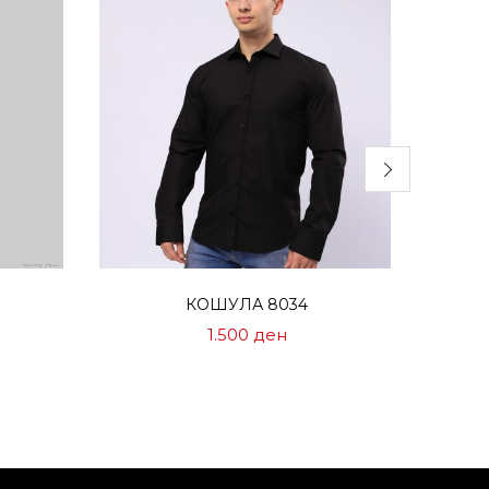
Избери опции
КОШУЛА 8034
1.500
ден