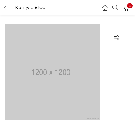
0
Кошула 8100
LOGIN
Enter your username and password to login.
Remember me
Login
Lost password?