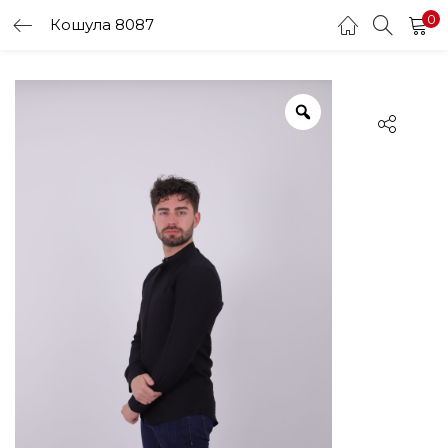
0
Кошула 8087
LOGIN
Enter your username and password to login.
Remember me
Login
Lost password?