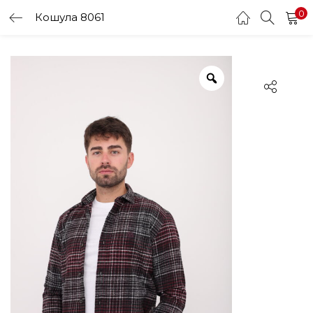
0
Кошула 8061
LOGIN
Enter your username and password to login.
Remember me
Login
Lost password?