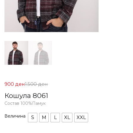
Цена
Нормална
900
ден
1.500
ден
на
Цена
Кошула 8061
Попуст:
1.500 ден.
Состав 100%Памук
900 ден.
Величина
S
M
L
XL
XXL