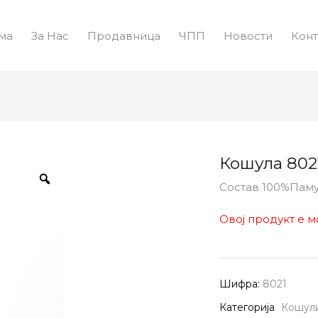
ма
За Нас
Продавница
ЧПП
Новости
Конт
Кошула 802
Состав 100%Пам
Овој продукт е м
Шифра:
8021
Категорија
Кошул