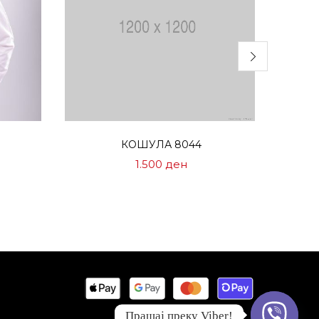
Избери опции
КОШУЛА 8044
1.500
ден
Прашај преку Viber!