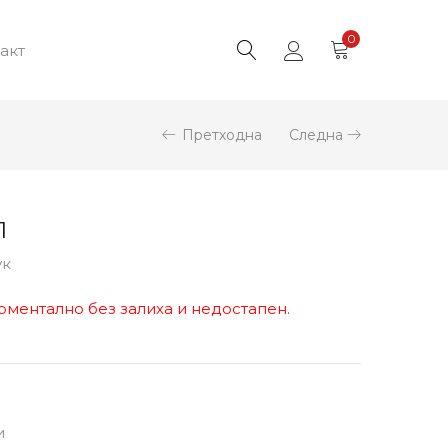
0
акт
Претходна
Следна
1
ук
оментално без залиха и недостапен.
и