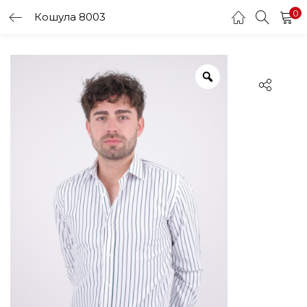
0
Кошула 8003
LOGIN
Enter your username and password to login.
Remember me
Login
Lost password?