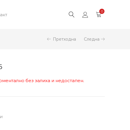
0
акт
Претходна
Следна
6
оментално без залиха и недостапен.
ми