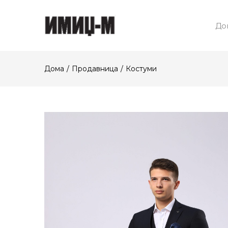
До
Дома
Продавница
Костуми