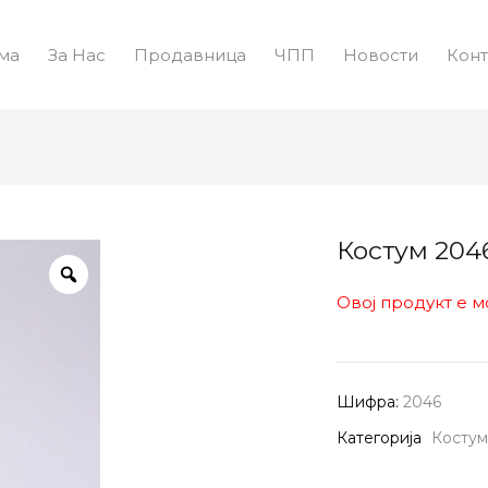
ма
За Нас
Продавница
ЧПП
Новости
Конт
Костум 204
Овој продукт е м
Шифра:
2046
Категорија
Косту