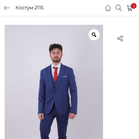
0
Костум 2115
LOGIN
Enter your username and password to login.
Remember me
Login
Lost password?