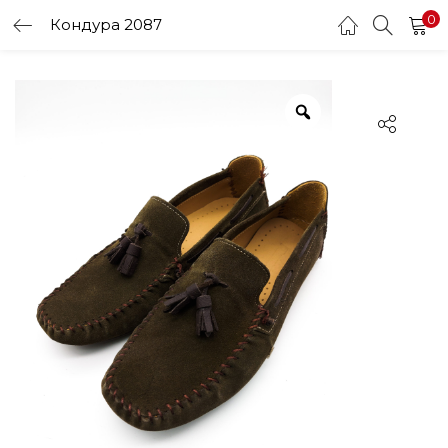
0
Кондура 2087
LOGIN
Enter your username and password to login.
Remember me
Login
Lost password?