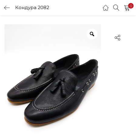
0
Кондура 2082
LOGIN
Enter your username and password to login.
Remember me
Login
Lost password?