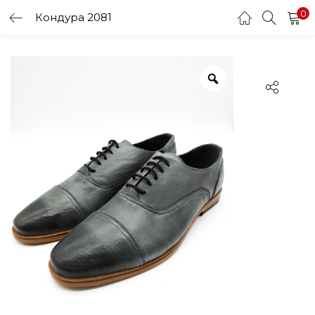
0
Кондура 2081
LOGIN
Enter your username and password to login.
Remember me
Login
Lost password?