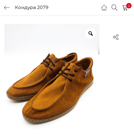
0
Кондура 2079
LOGIN
Enter your username and password to login.
Remember me
Login
Lost password?