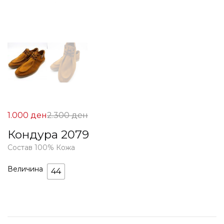
Цена
Нормална
1.000
ден
2.300
ден
на
Цена
Кондура 2079
Попуст:
2.300 ден.
Состав 100% Кожа
1.000 ден.
Величина
44