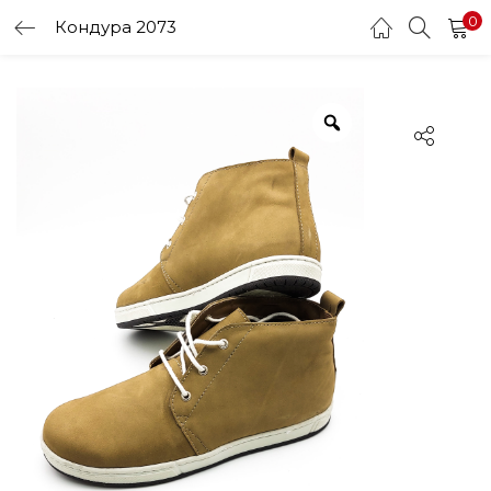
0
Кондура 2073
LOGIN
Enter your username and password to login.
Remember me
Login
Lost password?