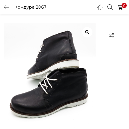
0
Кондура 2067
LOGIN
Enter your username and password to login.
Remember me
Login
Lost password?