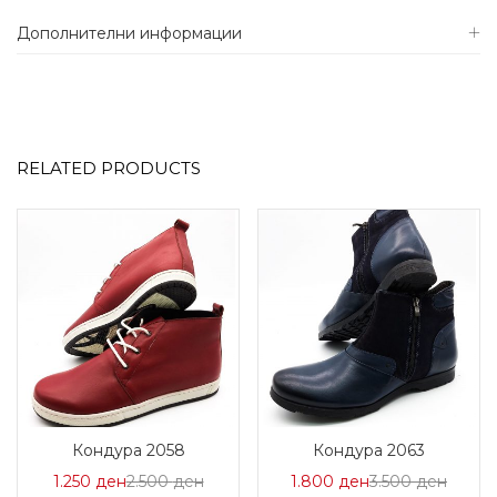
Дополнителни информации
RELATED PRODUCTS
Кондура 2058
Кондура 2063
Цена
Нормална
Цена
Норма
1.250
ден
2.500
ден
1.800
ден
3.500
ден