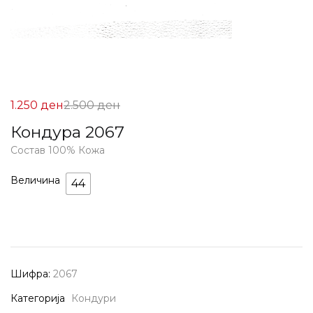
Цена
Нормална
1.250
ден
2.500
ден
на
Цена
Кондура 2067
Попуст:
2.500 ден.
Состав 100% Кожа
1.250 ден.
Величина
44
Шифра:
2067
Категорија
Кондури