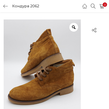
0
Кондура 2062
LOGIN
Enter your username and password to login.
Remember me
Login
Lost password?