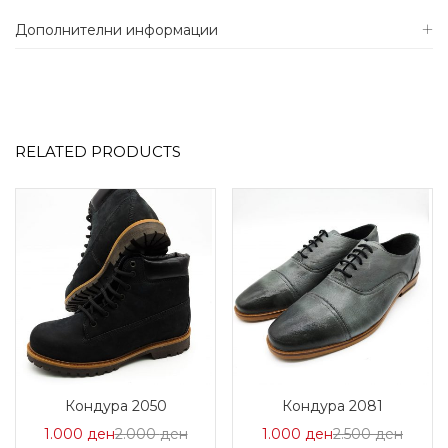
Дополнителни информации
RELATED PRODUCTS
Кондура 2050
Кондура 2081
Цена
Нормална
Цена
Норма
1.000
ден
2.000
ден
1.000
ден
2.500
ден