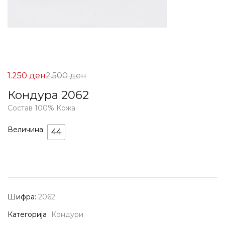
Цена
Нормална
1.250
ден
2.500
ден
на
Цена
Кондура 2062
Попуст:
2.500 ден.
Состав 100% Кожа
1.250 ден.
Величина
44
Шифра:
2062
Категорија
Кондури