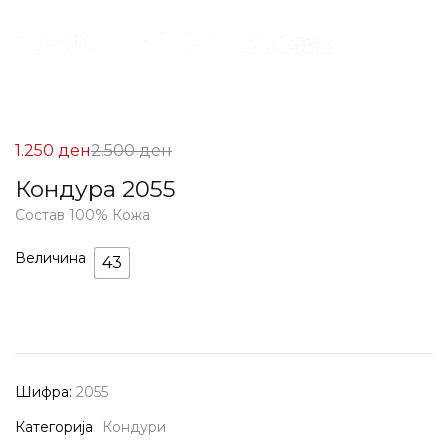
Цена
Нормална
1.250
ден
2.500
ден
на
Цена
Кондура 2055
Попуст:
2.500 ден.
Состав 100% Кожа
1.250 ден.
Величина
43
Шифра:
2055
Категорија
Кондури