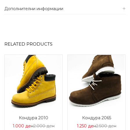
Дополнителни информации
RELATED PRODUCTS
Кондура 2010
Кондура 2065
Цена
Нормална
Цена
Норма
1.000
ден
2.000
ден
1.250
ден
2.500
ден