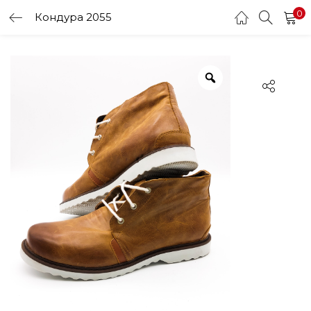
0
Кондура 2055
LOGIN
Enter your username and password to login.
Remember me
Login
Lost password?