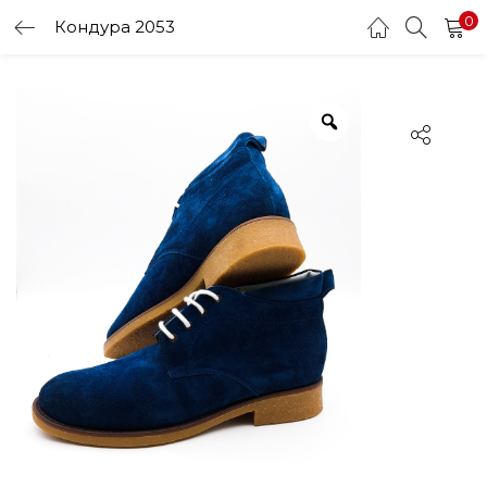
0
Кондура 2053
LOGIN
Enter your username and password to login.
Remember me
Login
Lost password?