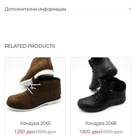
Дополнителни информации
RELATED PRODUCTS
Кондура 2065
Кондура 2068
Цена
Нормална
Цена
Норма
1.250
ден
2.500
ден
1.500
ден
3.000
ден