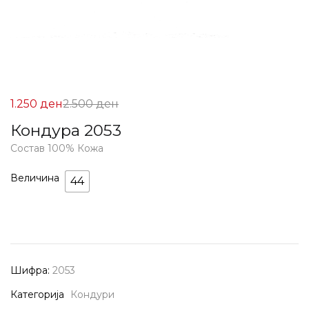
Цена
Нормална
1.250
ден
2.500
ден
на
Цена
Кондура 2053
Попуст:
2.500 ден.
Состав 100% Кожа
1.250 ден.
Величина
44
Шифра:
2053
Категорија
Кондури