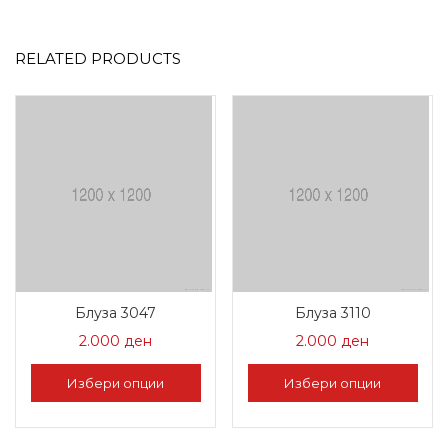
RELATED PRODUCTS
Блуза 3047
Блуза 3110
2.000
ден
2.000
ден
Избери опции
Избери опции
This
This
product
product