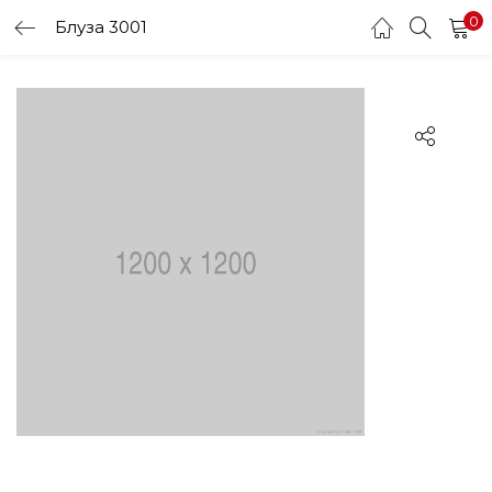
0
Блуза 3001
LOGIN
Enter your username and password to login.
Remember me
Login
Lost password?