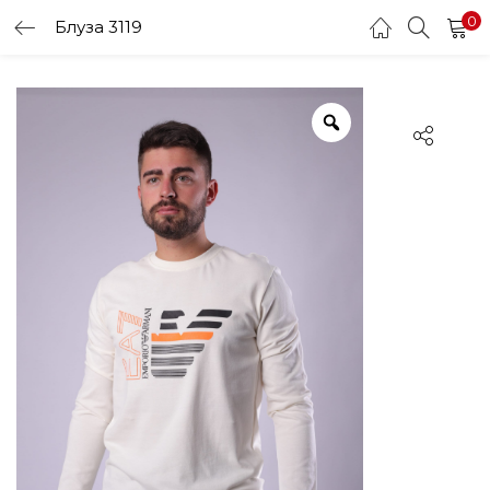
0
Блуза 3119
LOGIN
Enter your username and password to login.
Remember me
Login
Lost password?