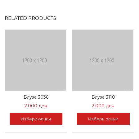
RELATED PRODUCTS
Блуза 3036
Блуза 3110
2.000
ден
2.000
ден
Избери опции
Избери опции
This
This
product
product