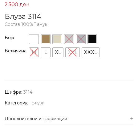
2.500
ден
Блуза 3114
Состав 100%Памук
Боја
Величина
M
L
XL
XXL
XXXL
Шифра:
3114
Категорија
Блузи
Дополнителни информации