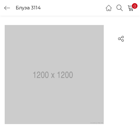
0
Блуза 3114
LOGIN
Enter your username and password to login.
Remember me
Login
Lost password?