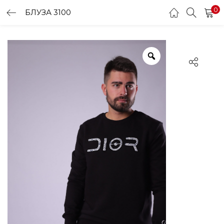
0
БЛУЗА 3100
LOGIN
Enter your username and password to login.
Remember me
Login
Lost password?