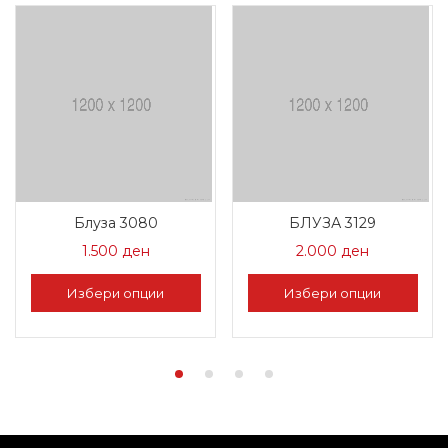
Блуза 3080
БЛУЗА 3129
1.500
ден
2.000
ден
Избери опции
Избери опции
This
This
product
product
has
has
multiple
multiple
variants.
variants.