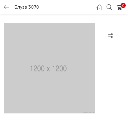
0
Блуза 3070
LOGIN
Enter your username and password to login.
Remember me
Login
Lost password?